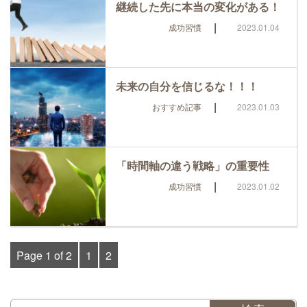
継続した先に本当の変化がある！
|
成功習慣
2023.01.04
未来の自分を信じるな！！！
|
おすすめ記事
2023.01.03
「時間軸の違う戦略」の重要性
|
成功習慣
2023.01.02
Page 1 of 2
1
2