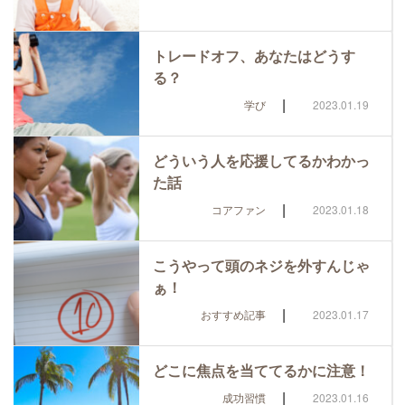
トレードオフ、あなたはどうす
る？
|
学び
2023.01.19
どういう人を応援してるかわかっ
た話
|
コアファン
2023.01.18
こうやって頭のネジを外すんじゃ
ぁ！
|
おすすめ記事
2023.01.17
どこに焦点を当ててるかに注意！
|
成功習慣
2023.01.16