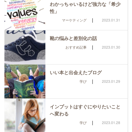
わかっちゃいるけど強力な「希少
性」
|
マーケティング
2023.01.31
靴の悩みと差別化の話
|
おすすめ記事
2023.01.30
いい本と出会えたブログ
|
学び
2023.01.29
インプットはすぐにやりたいこと
へ変わる
|
学び
2023.01.28