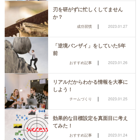
刃を研がずに忙しくしてません
か？
|
成功習慣
2023.01.27
「逆境バンザイ」をしていた5年
前
|
おすすめ記事
2023.01.26
リアルだからわかる情報を大事に
しよう！
|
チームづくり
2023.01.25
効果的な目標設定を真面目に考え
てみた！
|
おすすめ記事
2023.01.24