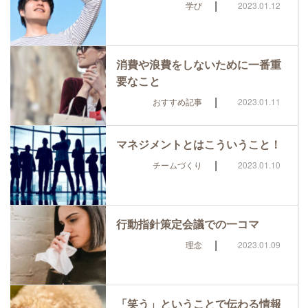
|
学び
2023.01.12
消費や浪費をしないために一番重
要なこと
|
おすすめ記事
2023.01.11
マネジメントとはこういうこと！
|
チームづくり
2023.01.10
行動指針策定会議での一コマ
|
理念
2023.01.09
「笑う」ということで伝わる情報