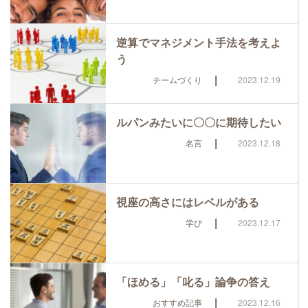
逆算でマネジメント手法を考えよ
う
|
チームづくり
2023.12.19
ルパンみたいに〇〇に期待したい
|
名言
2023.12.18
視座の高さにはレベルがある
|
学び
2023.12.17
「ほめる」「叱る」論争の答え
|
おすすめ記事
2023.12.16