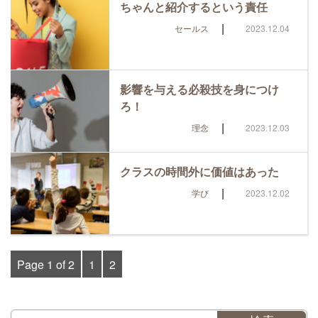
ちゃんと紹介するという責任
|
セールス
2023.12.04
影響を与える必殺技を身につけ
ろ！
|
理念
2023.12.03
クラスの時間外に価値はあった
|
学び
2023.12.02
Page 1 of 2
1
2