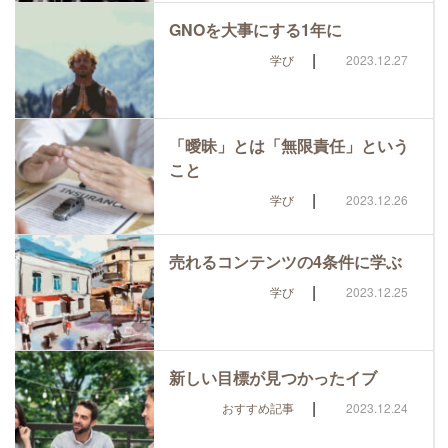
GNOを大事にする1年に
|
学び
2023.12.27
「曖昧」とは「無限責任」という
こと
|
学び
2023.12.26
売れるコンテンツの4条件に学ぶ
|
学び
2023.12.25
新しい目標が見つかったイブ
|
おすすめ記事
2023.12.24