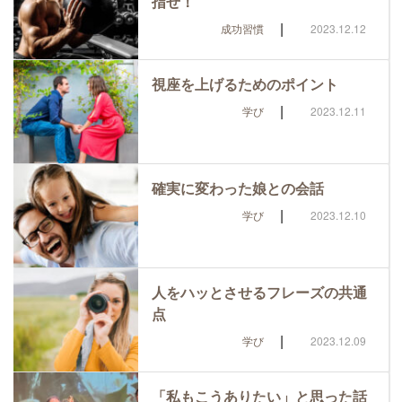
指せ！
|
成功習慣
2023.12.12
視座を上げるためのポイント
|
学び
2023.12.11
確実に変わった娘との会話
|
学び
2023.12.10
人をハッとさせるフレーズの共通
点
|
学び
2023.12.09
「私もこうありたい」と思った話