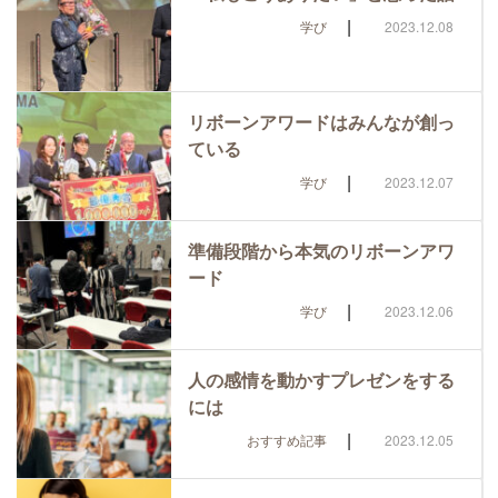
|
学び
2023.12.08
リボーンアワードはみんなが創っ
ている
|
学び
2023.12.07
準備段階から本気のリボーンアワ
ード
|
学び
2023.12.06
人の感情を動かすプレゼンをする
には
|
おすすめ記事
2023.12.05