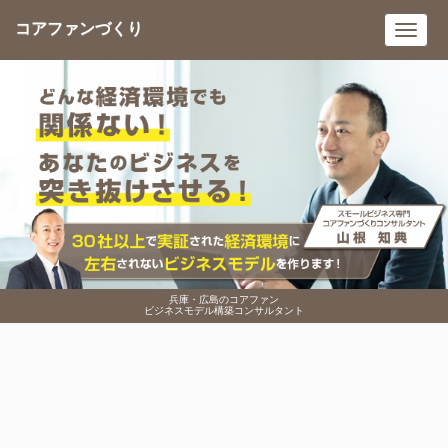
コアファンづくり
Toggl
navig
兵庫・広島のコアファン
ビジネスモデル構築コンサルタント