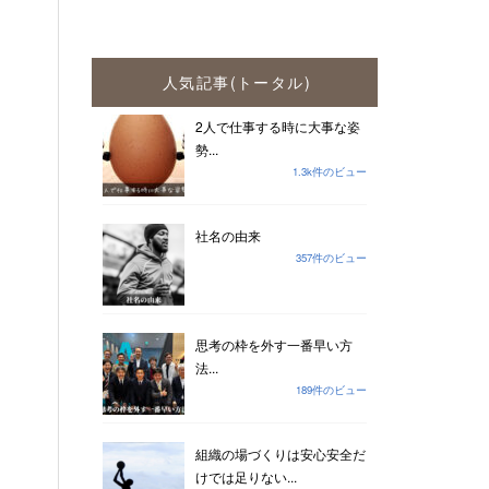
人気記事(トータル)
2人で仕事する時に大事な姿
勢...
1.3k件のビュー
社名の由来
357件のビュー
思考の枠を外す一番早い方
法...
189件のビュー
組織の場づくりは安心安全だ
けでは足りない...