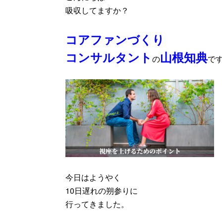
吸収してますか？
コアファンづくり
コンサルタント
山根知典
の
で
今日はようやく
10日遅れの朔参りに
行ってきました。