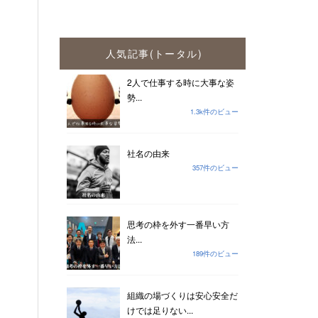
人気記事(トータル)
2人で仕事する時に大事な姿
勢...
1.3k件のビュー
社名の由来
357件のビュー
思考の枠を外す一番早い方
法...
189件のビュー
組織の場づくりは安心安全だ
けでは足りない...