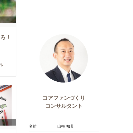
めろ！
ル
コアファンづくり
コンサルタント
名前
山根 知典