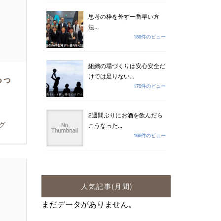
思考の枠を外す一番早い方
法...
189件のビュー
組織の場づくりは安心安全だ
けでは足りない...
るっ
170件のビュー
2週間ぶりにお酒を飲んだら
グ
こうなった...
166件のビュー
人気記事(月間)
まだデータがありません。