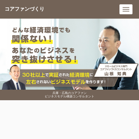
コアファンづくり
Toggl
navig
兵庫・広島のコアファン
ビジネスモデル構築コンサルタント