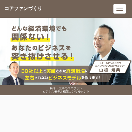
コアファンづくり
Toggl
navig
兵庫・広島のコアファン
ビジネスモデル構築コンサルタント