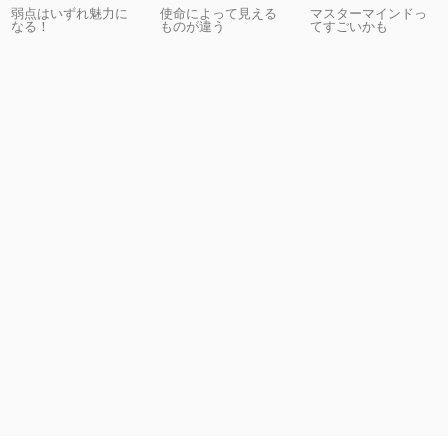
弱点はいずれ魅力に
使命によって見える
マスターマインドっ
なる！
ものが違う
てすごいかも