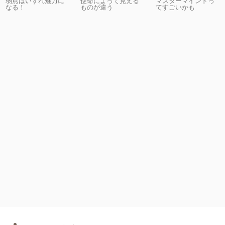
弱点はいずれ魅力に
使命によって見える
マスターマインドっ
なる！
ものが違う
てすごいかも