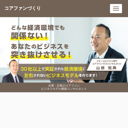
コアファンづくり
Toggl
navig
兵庫・広島のコアファン
ビジネスモデル構築コンサルタント