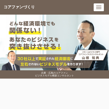
コアファンづくり
Toggl
navig
兵庫・広島のコアファン
ビジネスモデル構築コンサルタント