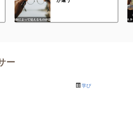
サー
学び