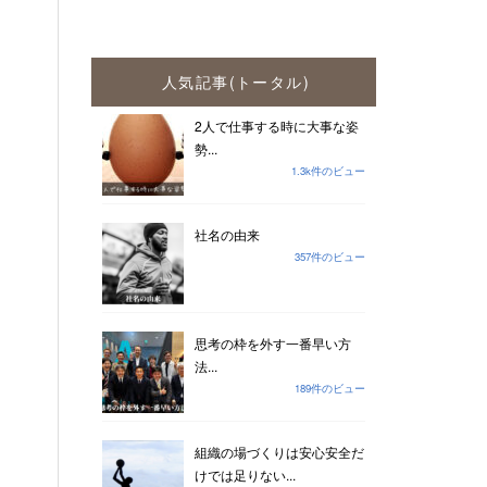
人気記事(トータル)
2人で仕事する時に大事な姿
勢...
1.3k件のビュー
社名の由来
357件のビュー
思考の枠を外す一番早い方
法...
189件のビュー
組織の場づくりは安心安全だ
けでは足りない...