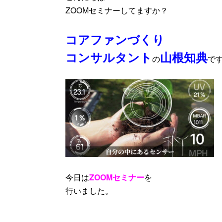
ZOOMセミナーしてますか？
コアファンづくり
コンサルタント
山根知典
の
で
今日は
ZOOMセミナー
を
行いました。