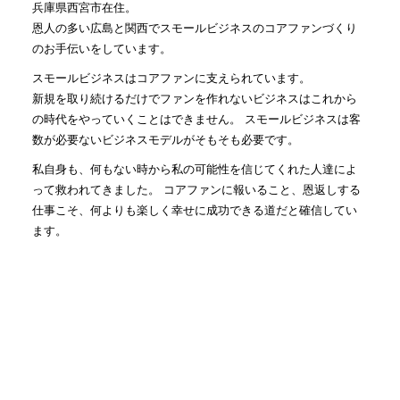
兵庫県西宮市在住。
恩人の多い広島と関西でスモールビジネスのコアファンづくり
のお手伝いをしています。
スモールビジネスはコアファンに支えられています。
新規を取り続けるだけでファンを作れないビジネスはこれから
の時代をやっていくことはできません。 スモールビジネスは客
数が必要ないビジネスモデルがそもそも必要です。
私自身も、何もない時から私の可能性を信じてくれた人達によ
って救われてきました。 コアファンに報いること、恩返しする
仕事こそ、何よりも楽しく幸せに成功できる道だと確信してい
ます。
社長にファンがつくのは当たり前かもしれませんが、まずは従
業員さんに会社の1番のファンになっていただき、会社のファ
ン、従業員さんのファンを生み出す仕組みを一緒に作っていき
ます！