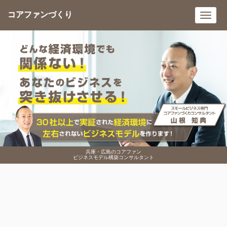
コアファンづくり
Toggl
navig
兵庫・広島のコアファン
ビジネスモデル構築コンサルタント