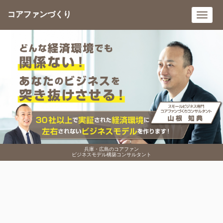
コアファンづくり
Toggl
navig
兵庫・広島のコアファン
ビジネスモデル構築コンサルタント