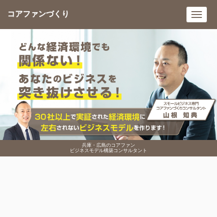
コアファンづくり
Toggl
navig
兵庫・広島のコアファン
ビジネスモデル構築コンサルタント