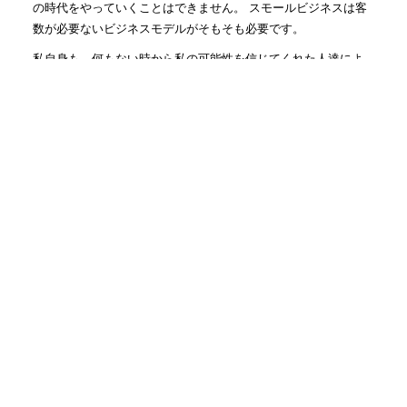
の時代をやっていくことはできません。 スモールビジネスは客
数が必要ないビジネスモデルがそもそも必要です。
私自身も、何もない時から私の可能性を信じてくれた人達によ
って救われてきました。 コアファンに報いること、恩返しする
仕事こそ、何よりも楽しく幸せに成功できる道だと確信してい
ます。
社長にファンがつくのは当たり前かもしれませんが、まずは従
業員さんに会社の1番のファンになっていただき、会社のファ
ン、従業員さんのファンを生み出す仕組みを一緒に作っていき
ます！
人気記事(トータル)
2人で仕事する時に大事な姿勢...
1.3k件のビュー