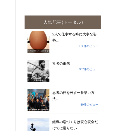
人気記事(トータル)
2人で仕事する時に大事な姿
勢...
1.3k件のビュー
社名の由来
357件のビュー
思考の枠を外す一番早い方
法...
189件のビュー
組織の場づくりは安心安全だ
けでは足りない...