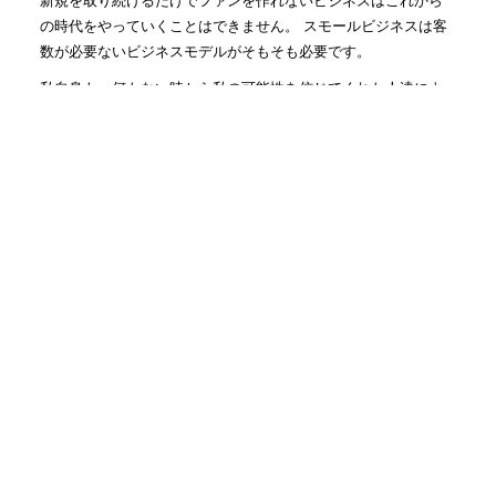
の時代をやっていくことはできません。 スモールビジネスは客
数が必要ないビジネスモデルがそもそも必要です。
私自身も、何もない時から私の可能性を信じてくれた人達によ
って救われてきました。 コアファンに報いること、恩返しする
仕事こそ、何よりも楽しく幸せに成功できる道だと確信してい
ます。
社長にファンがつくのは当たり前かもしれませんが、まずは従
業員さんに会社の1番のファンになっていただき、会社のファ
ン、従業員さんのファンを生み出す仕組みを一緒に作っていき
ます！
人気記事(トータル)
2人で仕事する時に大事な姿勢...
1.3k件のビュー