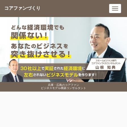
コアファンづくり
Toggl
navig
兵庫・広島のコアファン
ビジネスモデル構築コンサルタント