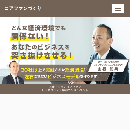
コアファンづくり
Toggl
navig
兵庫・広島のコアファン
ビジネスモデル構築コンサルタント