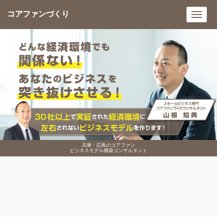
コアファンづくり
Toggl
navig
兵庫・広島のコアファン
ビジネスモデル構築コンサルタント