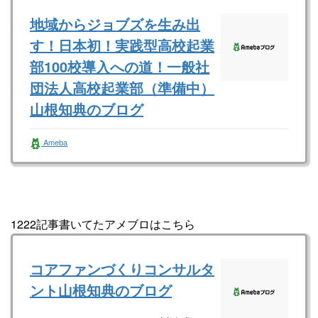
地域からジョブズを生み出
す！日本初！実践型高校起業
部100校導入への道！一般社
団法人高校起業部（準備中）
山根知典のブログ
一般社団法人全国高校起業部（準備中） 山根
Ameba
知典さんのブログです。最近の記事は「ゴール
は常に確認せよ！（画像あり）」です。
1222記事書いてたアメブロはこちら
コアファンづくりコンサルタ
ント山根知典のブログ