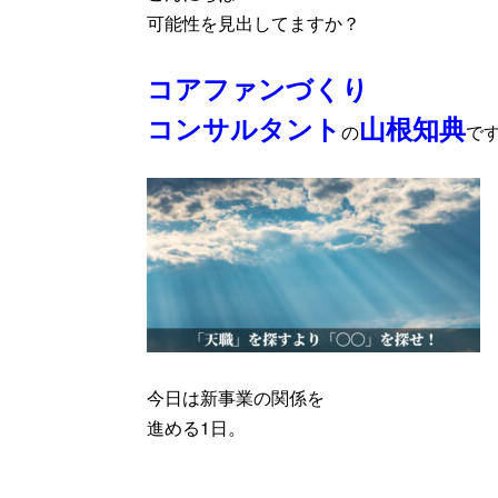
可能性を見出してますか？
コアファンづくり
コンサルタント
山根知典
の
で
今日は新事業の関係を
進める1日。