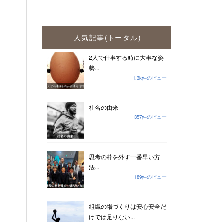
人気記事(トータル)
2人で仕事する時に大事な姿
勢...
1.3k件のビュー
社名の由来
357件のビュー
思考の枠を外す一番早い方
法...
189件のビュー
組織の場づくりは安心安全だ
けでは足りない...