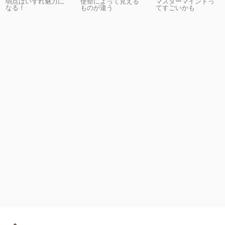
弱点はいずれ魅力に
使命によって見える
マスターマインドっ
なる！
ものが違う
てすごいかも