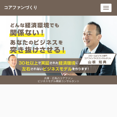
コアファンづくり
Toggl
navig
兵庫・広島のコアファン
ビジネスモデル構築コンサルタント