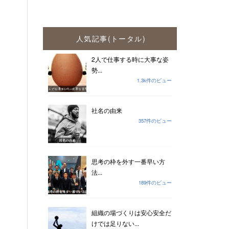
人気記事(トータル)
2人で仕事する時に大事な姿
勢...
1.3k件のビュー
社名の由来
357件のビュー
思考の枠を外す一番早い方
法...
189件のビュー
組織の場づくりは安心安全だ
けでは足りない...