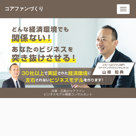
コアファンづくり
Toggl
navig
兵庫・広島のコアファン
ビジネスモデル構築コンサルタント