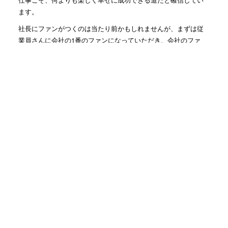
ます。
社長にファンがつくのは当たり前かもしれませんが、まずは従
業員さんに会社の1番のファンになっていただき、会社のファ
ン、従業員さんのファンを生み出す仕組みを一緒に作っていき
ます！
人気記事(トータル)
2人で仕事する時に大事な姿勢...
1.3k件のビュー
社名の由来
357件のビュー