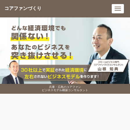
コアファンづくり
Toggl
navig
兵庫・広島のコアファン
ビジネスモデル構築コンサルタント