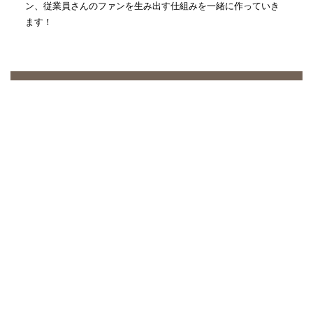
ン、従業員さんのファンを生み出す仕組みを一緒に作っていき
ます！
人気記事(トータル)
2人で仕事する時に大事な姿勢...
1.3k件のビュー
社名の由来
357件のビュー
思考の枠を外す一番早い方法...
189件のビュー