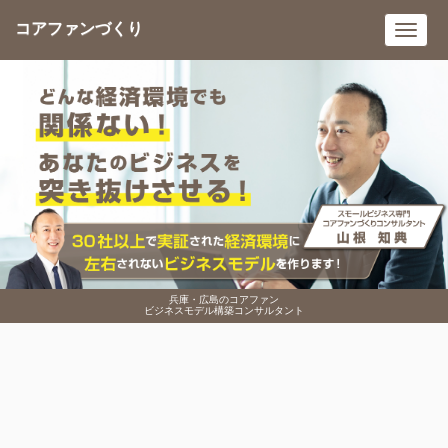
コアファンづくり
Toggl
navig
兵庫・広島のコアファン
ビジネスモデル構築コンサルタント