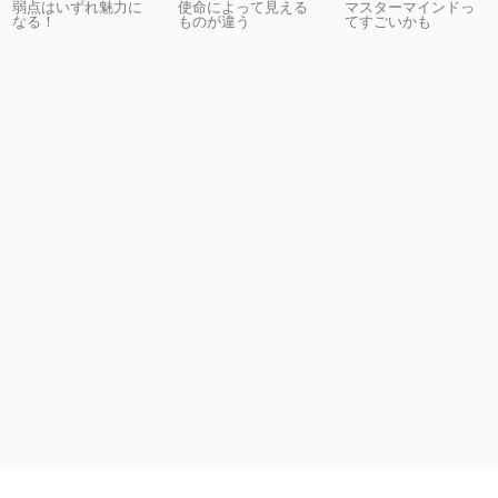
弱点はいずれ魅力に
使命によって見える
マスターマインドっ
なる！
ものが違う
てすごいかも