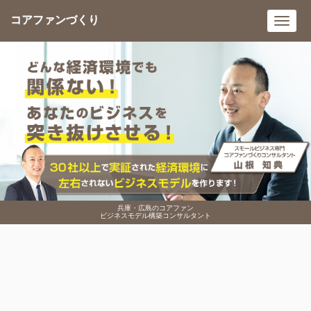
コアファンづくり
Toggl
navig
兵庫・広島のコアファン
ビジネスモデル構築コンサルタント