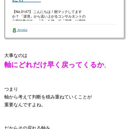
【No.0147】 こんにちは！朝マックしてます
か？ 「逆境」から這い上がるコンサルタントの
山根知典です。 「志」を持って「逆境」に挑戦
をされてる中小企業さん…
Ameba
大事なのは
軸にどれだけ早く戻ってくるか
。
つまり
軸から考えて判断を積み重ねていくことが
重要なんですよね。
だからその戻れる軸を