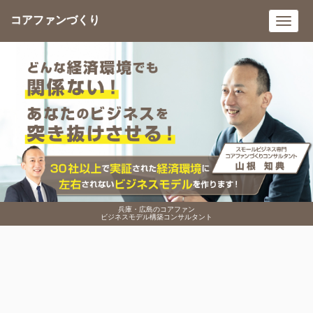
コアファンづくり
Toggl
navig
兵庫・広島のコアファン
ビジネスモデル構築コンサルタント