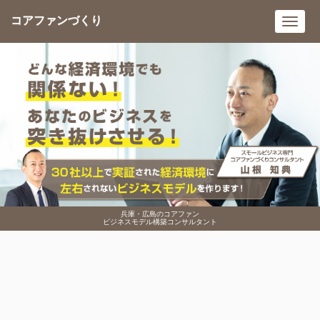
コアファンづくり
Toggl
navig
兵庫・広島のコアファン
ビジネスモデル構築コンサルタント