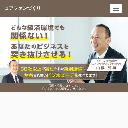
コアファンづくり
Toggl
navig
兵庫・広島のコアファン
ビジネスモデル構築コンサルタント