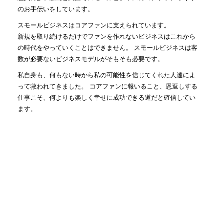
のお手伝いをしています。
スモールビジネスはコアファンに支えられています。
新規を取り続けるだけでファンを作れないビジネスはこれから
の時代をやっていくことはできません。 スモールビジネスは客
数が必要ないビジネスモデルがそもそも必要です。
私自身も、何もない時から私の可能性を信じてくれた人達によ
って救われてきました。 コアファンに報いること、恩返しする
仕事こそ、何よりも楽しく幸せに成功できる道だと確信してい
ます。
社長にファンがつくのは当たり前かもしれませんが、まずは従
業員さんに会社の1番のファンになっていただき、会社のファ
ン、従業員さんのファンを生み出す仕組みを一緒に作っていき
ます！
人気記事(トータル)