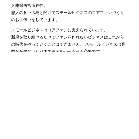
兵庫県西宮市在住。
恩人の多い広島と関西でスモールビジネスのコアファンづくり
のお手伝いをしています。
スモールビジネスはコアファンに支えられています。
新規を取り続けるだけでファンを作れないビジネスはこれから
の時代をやっていくことはできません。 スモールビジネスは客
数が必要ないビジネスモデルがそもそも必要です。
私自身も、何もない時から私の可能性を信じてくれた人達によ
って救われてきました。 コアファンに報いること、恩返しする
仕事こそ、何よりも楽しく幸せに成功できる道だと確信してい
ます。
社長にファンがつくのは当たり前かもしれませんが、まずは従
業員さんに会社の1番のファンになっていただき、会社のファ
ン、従業員さんのファンを生み出す仕組みを一緒に作っていき
ます！