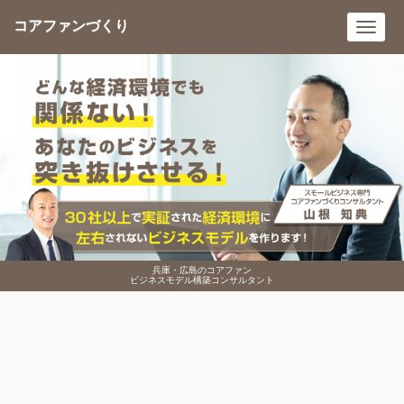
コアファンづくり
Toggl
navig
兵庫・広島のコアファン
ビジネスモデル構築コンサルタント