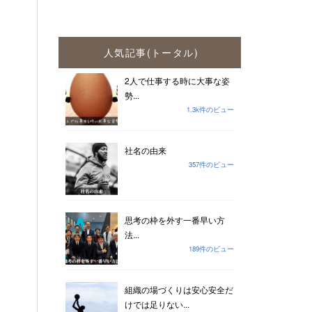
人気記事(トータル)
2人で仕事する時に大事な姿
勢...
1.3k件のビュー
社名の由来
357件のビュー
思考の枠を外す一番早い方
法...
189件のビュー
組織の場づくりは安心安全だ
けでは足りない...