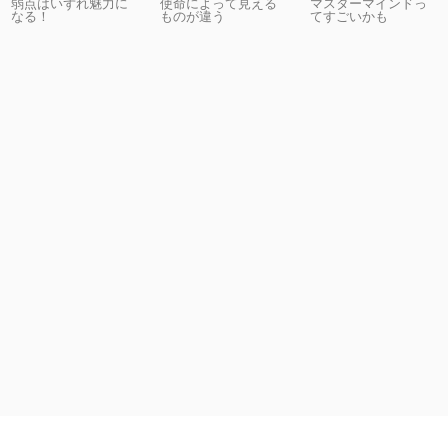
弱点はいずれ魅力に
使命によって見える
マスターマインドっ
なる！
ものが違う
てすごいかも