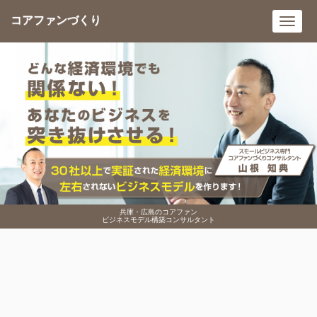
コアファンづくり
Toggl
navig
兵庫・広島のコアファン
ビジネスモデル構築コンサルタント