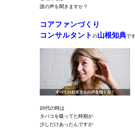
誰の声を聞きますか？
コアファンづくり
コンサルタント
山根知典
の
で
20代の時は
タバコを吸ってた時期が
少しだけあったんですが