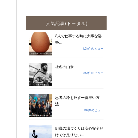
人気記事(トータル)
2人で仕事する時に大事な姿
勢...
1.3k件のビュー
社名の由来
357件のビュー
思考の枠を外す一番早い方
法...
189件のビュー
組織の場づくりは安心安全だ
けでは足りない...