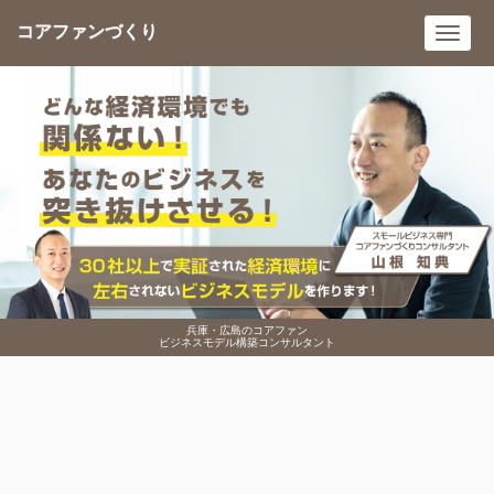
コアファンづくり
Toggl
navig
兵庫・広島のコアファン
ビジネスモデル構築コンサルタント