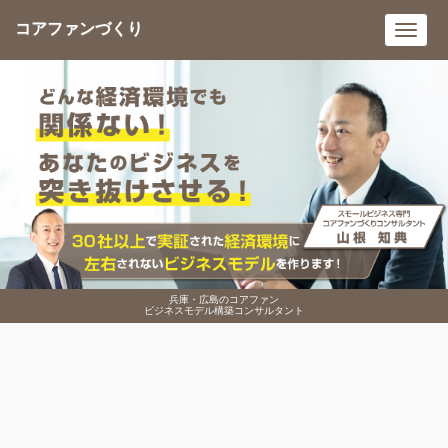
コアファンづくり
Toggl
navig
兵庫・広島のコアファン
ビジネスモデル構築コンサルタント