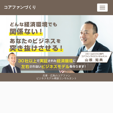
コアファンづくり
Toggl
navig
兵庫・広島のコアファン
ビジネスモデル構築コンサルタント