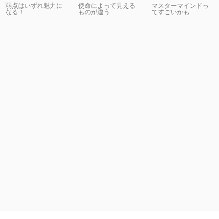
弱点はいずれ魅力に
使命によって見える
マスターマインドっ
なる！
ものが違う
てすごいかも