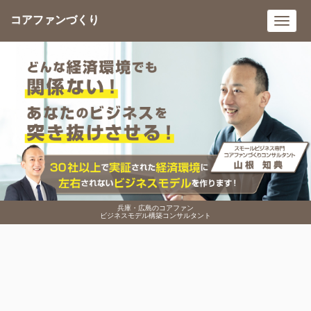
コアファンづくり
Toggl
navig
兵庫・広島のコアファン
ビジネスモデル構築コンサルタント