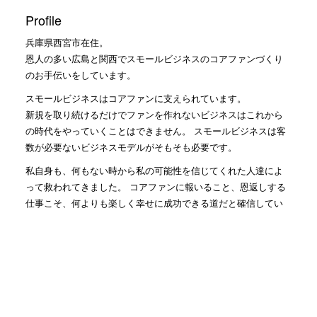
Profile
兵庫県西宮市在住。
恩人の多い広島と関西でスモールビジネスのコアファンづくり
のお手伝いをしています。
スモールビジネスはコアファンに支えられています。
新規を取り続けるだけでファンを作れないビジネスはこれから
の時代をやっていくことはできません。 スモールビジネスは客
数が必要ないビジネスモデルがそもそも必要です。
私自身も、何もない時から私の可能性を信じてくれた人達によ
って救われてきました。 コアファンに報いること、恩返しする
仕事こそ、何よりも楽しく幸せに成功できる道だと確信してい
ます。
社長にファンがつくのは当たり前かもしれませんが、まずは従
業員さんに会社の1番のファンになっていただき、会社のファ
ン、従業員さんのファンを生み出す仕組みを一緒に作っていき
ます！