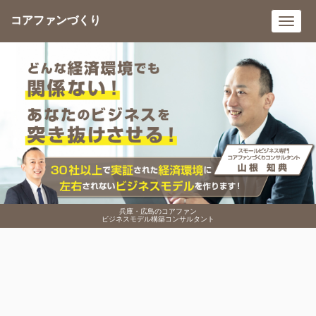
コアファンづくり
Toggl
navig
兵庫・広島のコアファン
ビジネスモデル構築コンサルタント