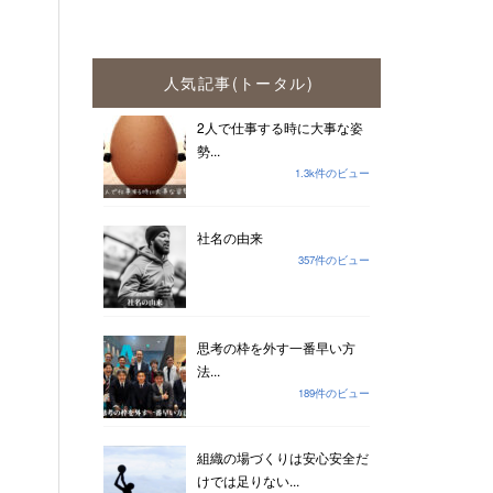
人気記事(トータル)
2人で仕事する時に大事な姿
勢...
1.3k件のビュー
社名の由来
357件のビュー
思考の枠を外す一番早い方
法...
189件のビュー
組織の場づくりは安心安全だ
けでは足りない...