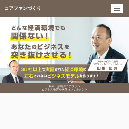
コアファンづくり
Toggl
navig
兵庫・広島のコアファン
ビジネスモデル構築コンサルタント