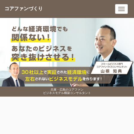
コアファンづくり
Toggl
navig
兵庫・広島のコアファン
ビジネスモデル構築コンサルタント