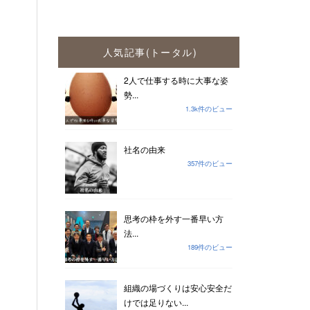
人気記事(トータル)
2人で仕事する時に大事な姿
勢...
1.3k件のビュー
社名の由来
357件のビュー
思考の枠を外す一番早い方
法...
189件のビュー
組織の場づくりは安心安全だ
けでは足りない...