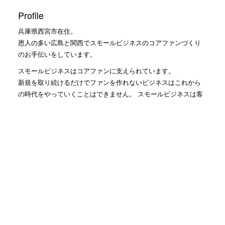
Profile
兵庫県西宮市在住。
恩人の多い広島と関西でスモールビジネスのコアファンづくり
のお手伝いをしています。
スモールビジネスはコアファンに支えられています。
新規を取り続けるだけでファンを作れないビジネスはこれから
の時代をやっていくことはできません。 スモールビジネスは客
数が必要ないビジネスモデルがそもそも必要です。
私自身も、何もない時から私の可能性を信じてくれた人達によ
って救われてきました。 コアファンに報いること、恩返しする
仕事こそ、何よりも楽しく幸せに成功できる道だと確信してい
ます。
社長にファンがつくのは当たり前かもしれませんが、まずは従
業員さんに会社の1番のファンになっていただき、会社のファ
ン、従業員さんのファンを生み出す仕組みを一緒に作っていき
ます！