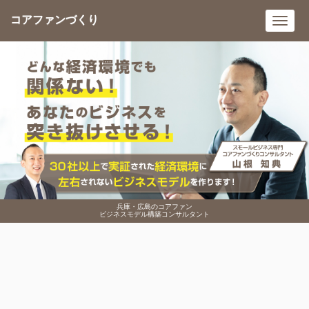
コアファンづくり
Toggl
navig
兵庫・広島のコアファン
ビジネスモデル構築コンサルタント