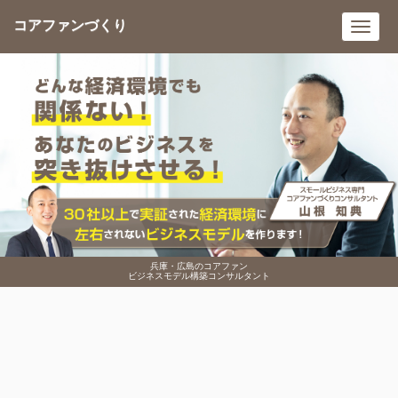
コアファンづくり
Toggl
navig
兵庫・広島のコアファン
ビジネスモデル構築コンサルタント