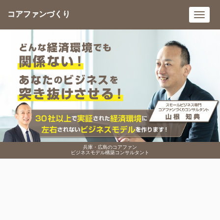
コアファンづくり
Toggl
navig
兵庫・広島のコアファン
ビジネスモデル構築コンサルタント