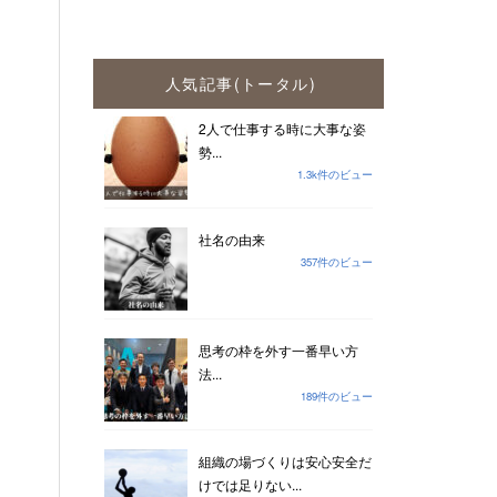
人気記事(トータル)
2人で仕事する時に大事な姿
勢...
1.3k件のビュー
社名の由来
357件のビュー
思考の枠を外す一番早い方
法...
189件のビュー
組織の場づくりは安心安全だ
けでは足りない...