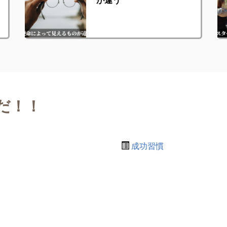
だ！！
成功習慣