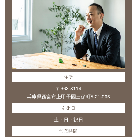
住所
〒663-8114
兵庫県西宮市上甲子園三保町5-21-006
定休日
土・日・祝日
営業時間