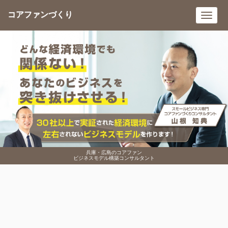
コアファンづくり
Toggl
navig
兵庫・広島のコアファン
ビジネスモデル構築コンサルタント