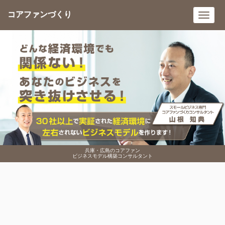
コアファンづくり
Toggl
navig
兵庫・広島のコアファン
ビジネスモデル構築コンサルタント