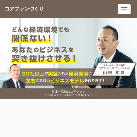
コアファンづくり
Toggl
navig
兵庫・広島のコアファン
ビジネスモデル構築コンサルタント