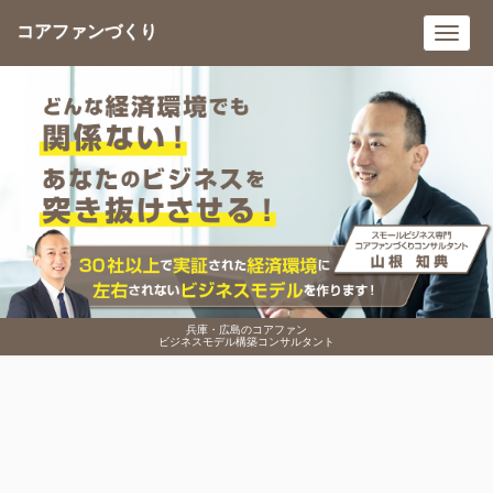
コアファンづくり
Toggl
navig
兵庫・広島のコアファン
ビジネスモデル構築コンサルタント