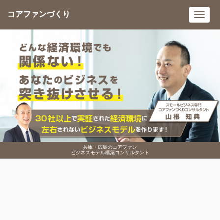
コアファンづくり
Toggl
navig
兵庫・広島のコアファン
ビジネスモデル構築コンサルタント